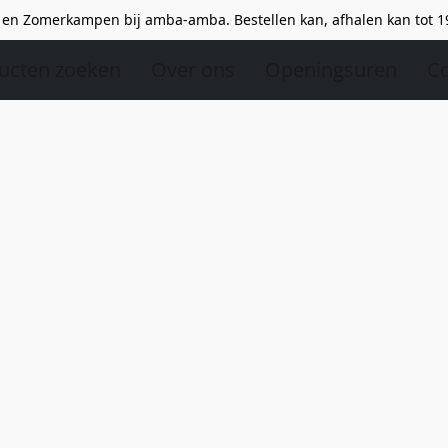
en Zomerkampen bij amba-amba. Bestellen kan, afhalen kan tot 1
ucten zoeken
Over ons
Openingsuren
Co