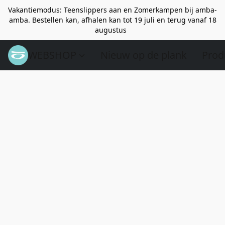
Vakantiemodus: Teenslippers aan en Zomerkampen bij amba-
amba. Bestellen kan, afhalen kan tot 19 juli en terug vanaf 18
augustus
WEBSHOP
Nieuw op de plank
Prod