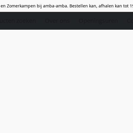
en Zomerkampen bij amba-amba. Bestellen kan, afhalen kan tot 1
ucten zoeken
Over ons
Openingsuren
Co