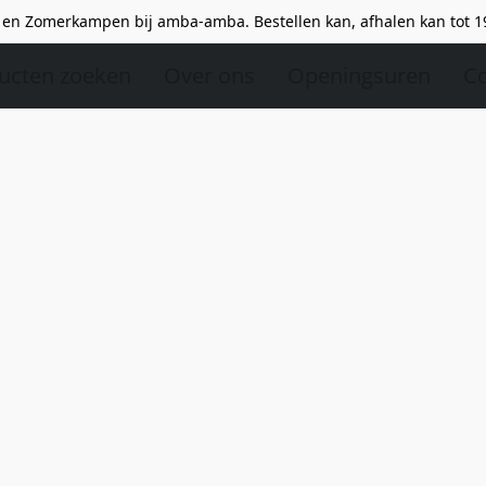
en Zomerkampen bij amba-amba. Bestellen kan, afhalen kan tot 1
ucten zoeken
Over ons
Openingsuren
Co