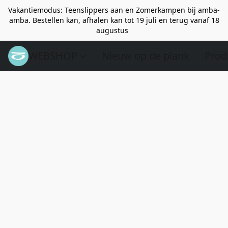
Vakantiemodus: Teenslippers aan en Zomerkampen bij amba-
amba. Bestellen kan, afhalen kan tot 19 juli en terug vanaf 18
augustus
WEBSHOP
Nieuw op de plank
Prod