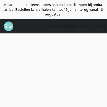
Vakantiemodus: Teenslippers aan en Zomerkampen bij amba-
amba. Bestellen kan, afhalen kan tot 19 juli en terug vanaf 18
augustus
WEBSHOP
Nieuw op de plank
Prod