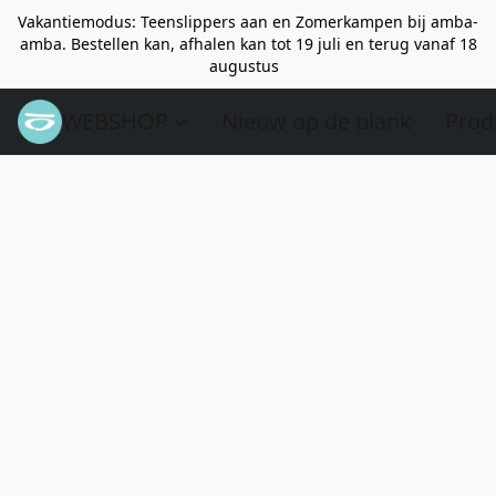
Vakantiemodus: Teenslippers aan en Zomerkampen bij amba-
amba. Bestellen kan, afhalen kan tot 19 juli en terug vanaf 18
augustus
WEBSHOP
Nieuw op de plank
Prod