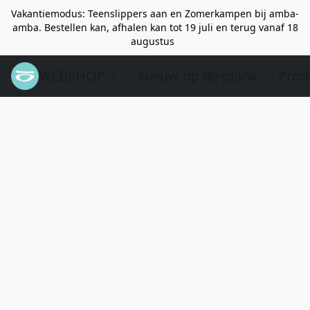
Vakantiemodus: Teenslippers aan en Zomerkampen bij amba-
amba. Bestellen kan, afhalen kan tot 19 juli en terug vanaf 18
augustus
WEBSHOP
Nieuw op de plank
Prod