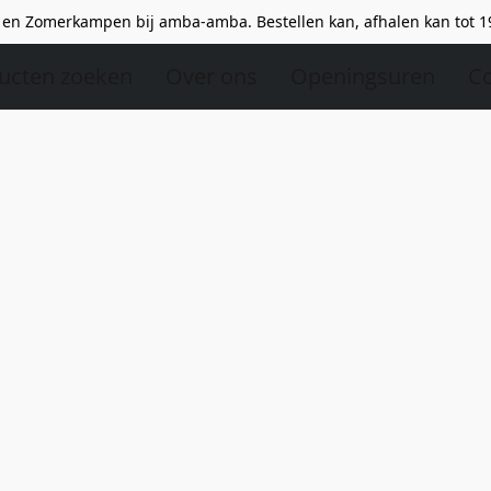
en Zomerkampen bij amba-amba. Bestellen kan, afhalen kan tot 1
ucten zoeken
Over ons
Openingsuren
Co