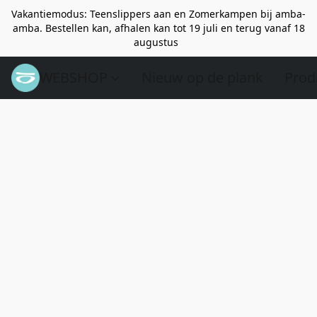
Vakantiemodus: Teenslippers aan en Zomerkampen bij amba-
amba. Bestellen kan, afhalen kan tot 19 juli en terug vanaf 18
augustus
WEBSHOP
Nieuw op de plank
Prod