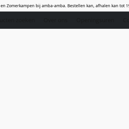
en Zomerkampen bij amba-amba. Bestellen kan, afhalen kan tot 1
ucten zoeken
Over ons
Openingsuren
Co