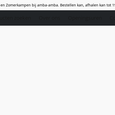
en Zomerkampen bij amba-amba. Bestellen kan, afhalen kan tot 1
ucten zoeken
Over ons
Openingsuren
Co