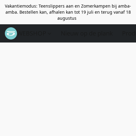
Vakantiemodus: Teenslippers aan en Zomerkampen bij amba-
amba. Bestellen kan, afhalen kan tot 19 juli en terug vanaf 18
augustus
WEBSHOP
Nieuw op de plank
Prod