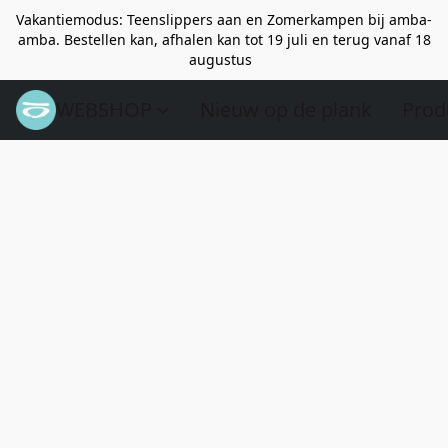
Vakantiemodus: Teenslippers aan en Zomerkampen bij amba-
amba. Bestellen kan, afhalen kan tot 19 juli en terug vanaf 18
augustus
WEBSHOP
Nieuw op de plank
Prod