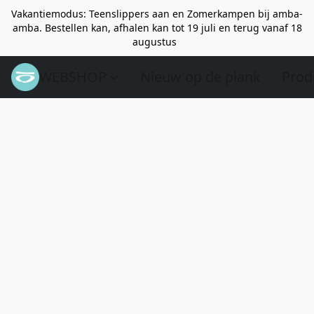
Vakantiemodus: Teenslippers aan en Zomerkampen bij amba-
amba. Bestellen kan, afhalen kan tot 19 juli en terug vanaf 18
augustus
WEBSHOP
Nieuw op de plank
Prod