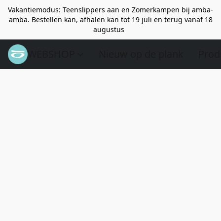
Vakantiemodus: Teenslippers aan en Zomerkampen bij amba-
amba. Bestellen kan, afhalen kan tot 19 juli en terug vanaf 18
augustus
WEBSHOP
Nieuw op de plank
Prod