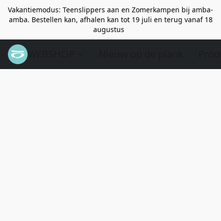
Vakantiemodus: Teenslippers aan en Zomerkampen bij amba-
amba. Bestellen kan, afhalen kan tot 19 juli en terug vanaf 18
augustus
WEBSHOP
Nieuw op de plank
Prod