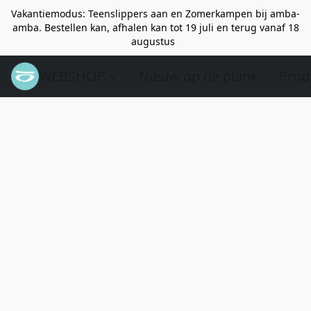
Vakantiemodus: Teenslippers aan en Zomerkampen bij amba-
amba. Bestellen kan, afhalen kan tot 19 juli en terug vanaf 18
augustus
WEBSHOP
Nieuw op de plank
Prod