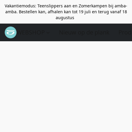
Vakantiemodus: Teenslippers aan en Zomerkampen bij amba-
amba. Bestellen kan, afhalen kan tot 19 juli en terug vanaf 18
augustus
WEBSHOP
Nieuw op de plank
Prod