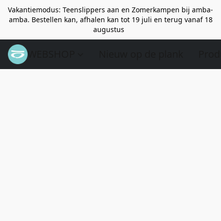
Vakantiemodus: Teenslippers aan en Zomerkampen bij amba-
amba. Bestellen kan, afhalen kan tot 19 juli en terug vanaf 18
augustus
WEBSHOP
Nieuw op de plank
Prod