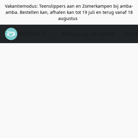
Vakantiemodus: Teenslippers aan en Zomerkampen bij amba-
amba. Bestellen kan, afhalen kan tot 19 juli en terug vanaf 18
augustus
WEBSHOP
Nieuw op de plank
Prod