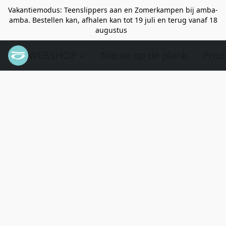
Vakantiemodus: Teenslippers aan en Zomerkampen bij amba-
amba. Bestellen kan, afhalen kan tot 19 juli en terug vanaf 18
augustus
WEBSHOP
Nieuw op de plank
Prod