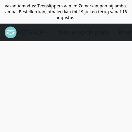
Vakantiemodus: Teenslippers aan en Zomerkampen bij amba-
amba. Bestellen kan, afhalen kan tot 19 juli en terug vanaf 18
augustus
WEBSHOP
Nieuw op de plank
Prod