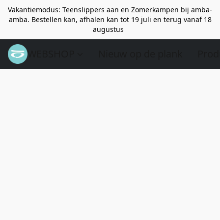
Vakantiemodus: Teenslippers aan en Zomerkampen bij amba-
amba. Bestellen kan, afhalen kan tot 19 juli en terug vanaf 18
augustus
WEBSHOP
Nieuw op de plank
Prod