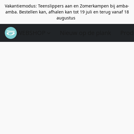
Vakantiemodus: Teenslippers aan en Zomerkampen bij amba-
amba. Bestellen kan, afhalen kan tot 19 juli en terug vanaf 18
augustus
WEBSHOP
Nieuw op de plank
Prod