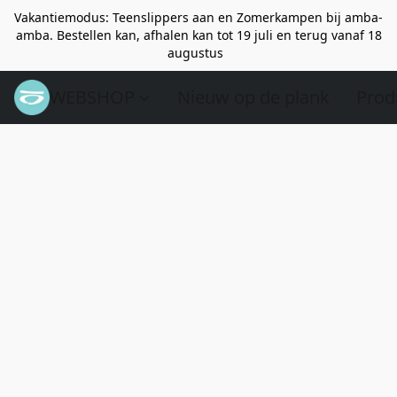
Vakantiemodus: Teenslippers aan en Zomerkampen bij amba-
amba. Bestellen kan, afhalen kan tot 19 juli en terug vanaf 18
augustus
WEBSHOP
Nieuw op de plank
Prod