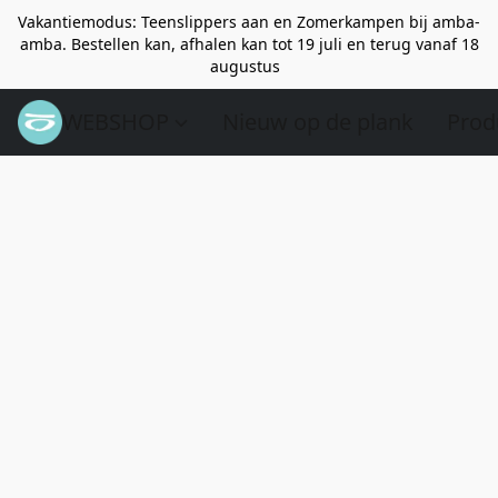
Vakantiemodus: Teenslippers aan en Zomerkampen bij amba-
amba. Bestellen kan, afhalen kan tot 19 juli en terug vanaf 18
augustus
WEBSHOP
Nieuw op de plank
Prod