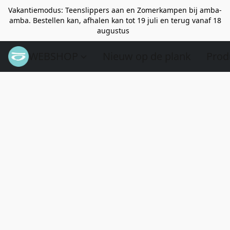
Vakantiemodus: Teenslippers aan en Zomerkampen bij amba-
amba. Bestellen kan, afhalen kan tot 19 juli en terug vanaf 18
augustus
WEBSHOP
Nieuw op de plank
Prod