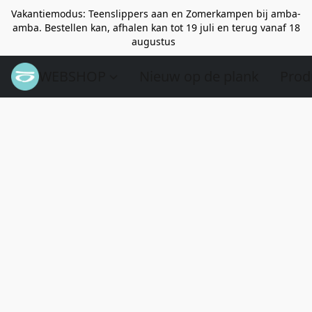
Vakantiemodus: Teenslippers aan en Zomerkampen bij amba-
amba. Bestellen kan, afhalen kan tot 19 juli en terug vanaf 18
augustus
WEBSHOP
Nieuw op de plank
Prod