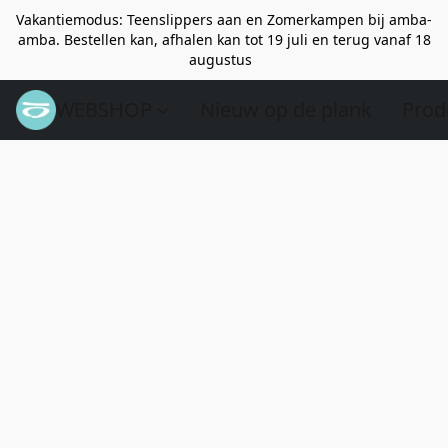
Vakantiemodus: Teenslippers aan en Zomerkampen bij amba-
amba. Bestellen kan, afhalen kan tot 19 juli en terug vanaf 18
augustus
WEBSHOP
Nieuw op de plank
Prod