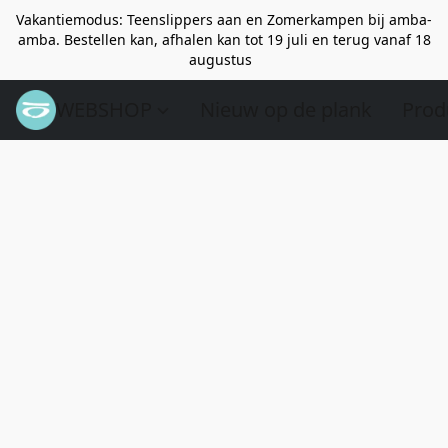
Vakantiemodus: Teenslippers aan en Zomerkampen bij amba-
amba. Bestellen kan, afhalen kan tot 19 juli en terug vanaf 18
augustus
WEBSHOP
Nieuw op de plank
Prod