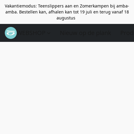
Vakantiemodus: Teenslippers aan en Zomerkampen bij amba-
amba. Bestellen kan, afhalen kan tot 19 juli en terug vanaf 18
augustus
WEBSHOP
Nieuw op de plank
Prod