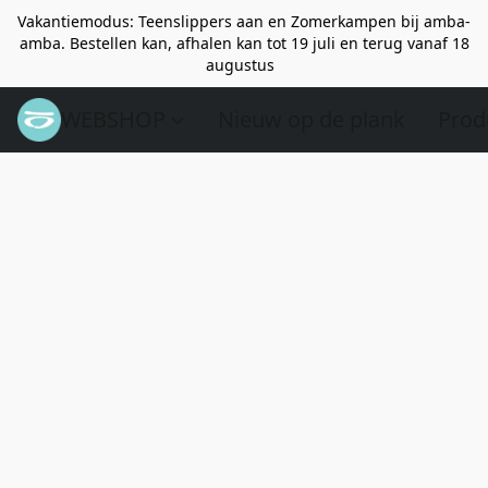
Vakantiemodus: Teenslippers aan en Zomerkampen bij amba-
amba. Bestellen kan, afhalen kan tot 19 juli en terug vanaf 18
augustus
WEBSHOP
Nieuw op de plank
Prod