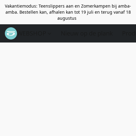
Vakantiemodus: Teenslippers aan en Zomerkampen bij amba-
amba. Bestellen kan, afhalen kan tot 19 juli en terug vanaf 18
augustus
WEBSHOP
Nieuw op de plank
Prod