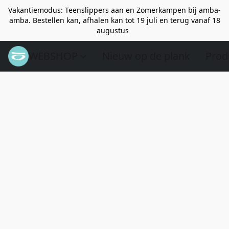
Vakantiemodus: Teenslippers aan en Zomerkampen bij amba-
amba. Bestellen kan, afhalen kan tot 19 juli en terug vanaf 18
augustus
WEBSHOP
Nieuw op de plank
Prod