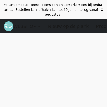
Vakantiemodus: Teenslippers aan en Zomerkampen bij amba-
amba. Bestellen kan, afhalen kan tot 19 juli en terug vanaf 18
augustus
WEBSHOP
Nieuw op de plank
Prod