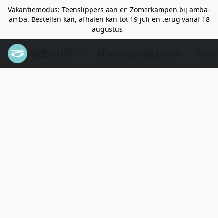
Vakantiemodus: Teenslippers aan en Zomerkampen bij amba-
amba. Bestellen kan, afhalen kan tot 19 juli en terug vanaf 18
augustus
WEBSHOP
Nieuw op de plank
Prod