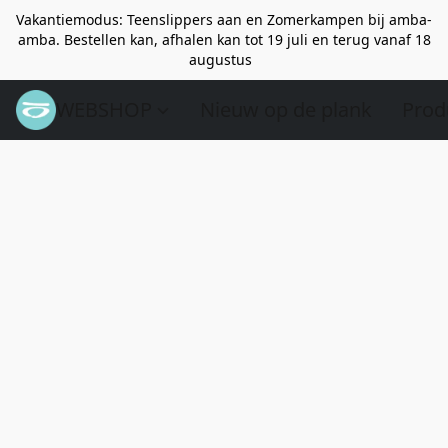
Vakantiemodus: Teenslippers aan en Zomerkampen bij amba-
amba. Bestellen kan, afhalen kan tot 19 juli en terug vanaf 18
augustus
WEBSHOP
Nieuw op de plank
Prod