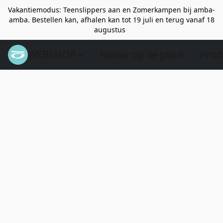
Vakantiemodus: Teenslippers aan en Zomerkampen bij amba-
amba. Bestellen kan, afhalen kan tot 19 juli en terug vanaf 18
augustus
WEBSHOP
Nieuw op de plank
Prod