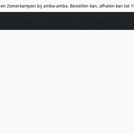
en Zomerkampen bij amba-amba. Bestellen kan, afhalen kan tot 1
ucten zoeken
Over ons
Openingsuren
Co