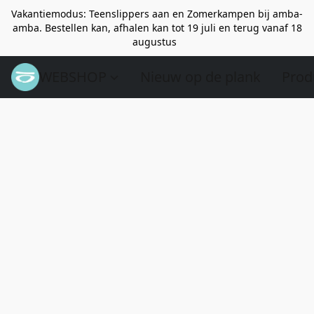
Vakantiemodus: Teenslippers aan en Zomerkampen bij amba-
amba. Bestellen kan, afhalen kan tot 19 juli en terug vanaf 18
augustus
WEBSHOP
Nieuw op de plank
Prod