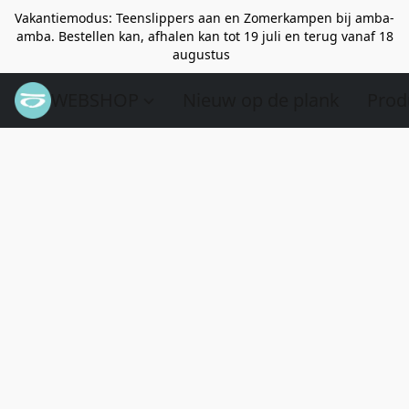
Vakantiemodus: Teenslippers aan en Zomerkampen bij amba-
amba. Bestellen kan, afhalen kan tot 19 juli en terug vanaf 18
augustus
WEBSHOP
Nieuw op de plank
Prod