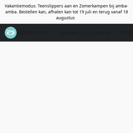
Vakantiemodus: Teenslippers aan en Zomerkampen bij amba-
amba. Bestellen kan, afhalen kan tot 19 juli en terug vanaf 18
augustus
WEBSHOP
Nieuw op de plank
Prod