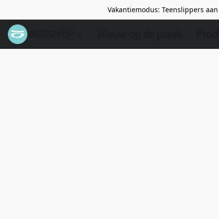
Vakantiemodus: Teenslippers aan 
WEBSHOP
Nieuw op de plank
Prod