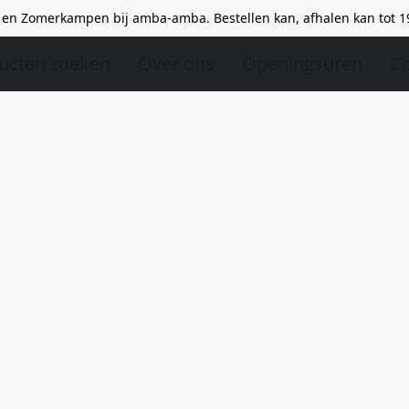
en Zomerkampen bij amba-amba. Bestellen kan, afhalen kan tot 1
ucten zoeken
Over ons
Openingsuren
Co