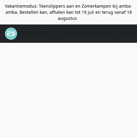
Vakantiemodus: Teenslippers aan en Zomerkampen bij amba-
amba. Bestellen kan, afhalen kan tot 19 juli en terug vanaf 18
augustus
WEBSHOP
Nieuw op de plank
Prod