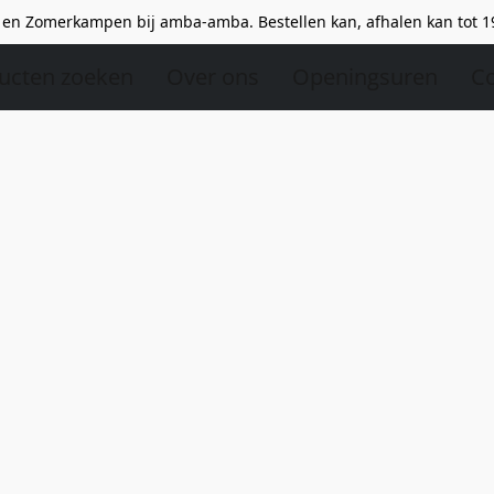
en Zomerkampen bij amba-amba. Bestellen kan, afhalen kan tot 1
ucten zoeken
Over ons
Openingsuren
Co