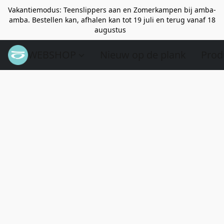
Vakantiemodus: Teenslippers aan en Zomerkampen bij amba-
amba. Bestellen kan, afhalen kan tot 19 juli en terug vanaf 18
augustus
WEBSHOP
Nieuw op de plank
Prod