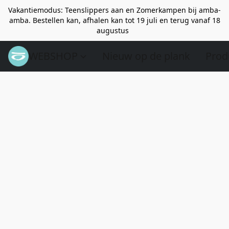
Vakantiemodus: Teenslippers aan en Zomerkampen bij amba-
amba. Bestellen kan, afhalen kan tot 19 juli en terug vanaf 18
augustus
WEBSHOP
Nieuw op de plank
Prod