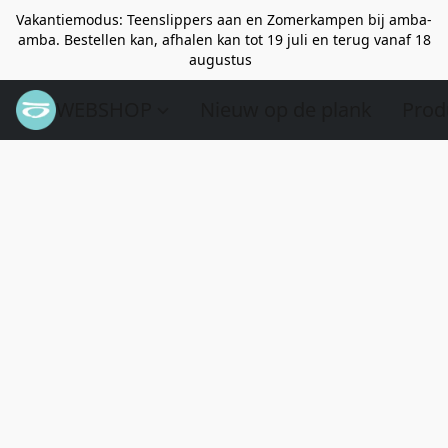
Vakantiemodus: Teenslippers aan en Zomerkampen bij amba-
amba. Bestellen kan, afhalen kan tot 19 juli en terug vanaf 18
augustus
WEBSHOP
Nieuw op de plank
Prod