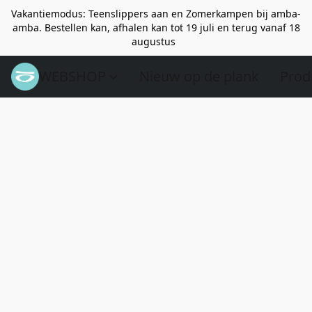
Vakantiemodus: Teenslippers aan en Zomerkampen bij amba-
amba. Bestellen kan, afhalen kan tot 19 juli en terug vanaf 18
augustus
WEBSHOP
Nieuw op de plank
Prod